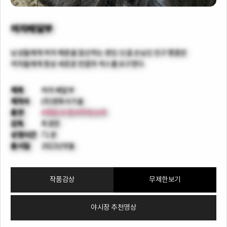
여자배달부
남성들에게 여자 매춘을 알선하는 경민. 단골 손님인 친구 명훈은
여자들에게 항상 새로운 컨셉의 섹스를 요구한다.
제목
여자 배달부
제작사
(주)영화사가을
출연
#최은/수현
#지아/소라
감독
최경찬
상영시간
71 분
출시일
2022년 8월
작품감상
무제한보기
야시장 추천영상