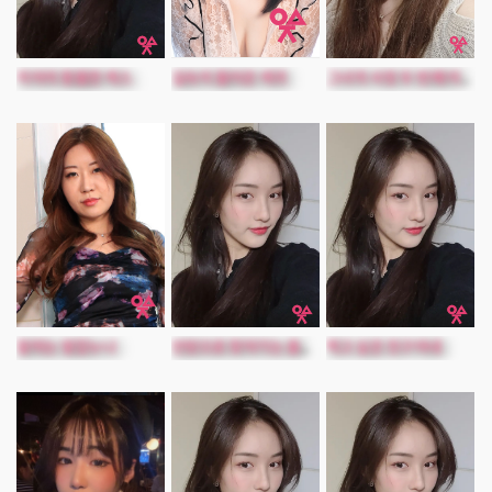
지아의 황홀한 섹스
깊숙이 들어온 색귀
그녀의 사정 두 번째 이야기
잘하는 옆집누나
먹고 싶은 친구아내
안방으로 찾아가는 출장남