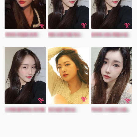
대리모 위험한 관계
애인 교환 커플 섹스
방과후 2대1 특별수업
스와핑 돌려먹는 친구들
갖고싶은 형수님
하숙집 그녀들의 신음소리3