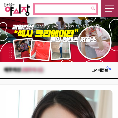
애무의신
(애무의 신)
크리에튜브