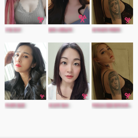
구멍 친구
중독 나쁜남자
내 아내의 여제자
아내의 질문
내 안의 형수
자연산C컵유정의오르가즘