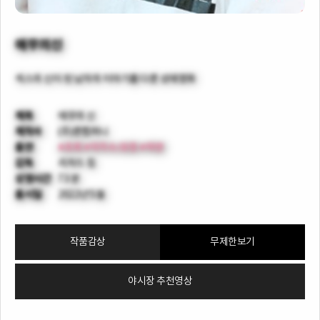
애무의신
섹스의 신이 된 남자의 이야기를 다룬 성애영화
제목
애무의 신
제작사
(주)룬컴퍼니
출연
#초희
#이지수/유정
#하연
감독
리차드 킴
상영시간
73 분
출시일
2022년 5월
작품감상
무제한보기
야시장 추천영상