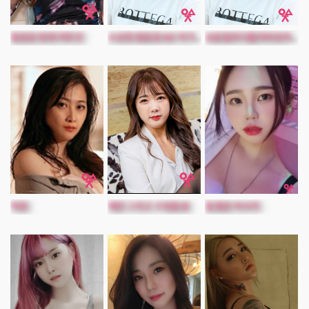
캠핑장 변태 여주인
수상한 캠핑장 MZ 아가씨들
요분질하다들켜버린아내친구
떡정
애인 그리고 구멍동생
질 좋은 마사지