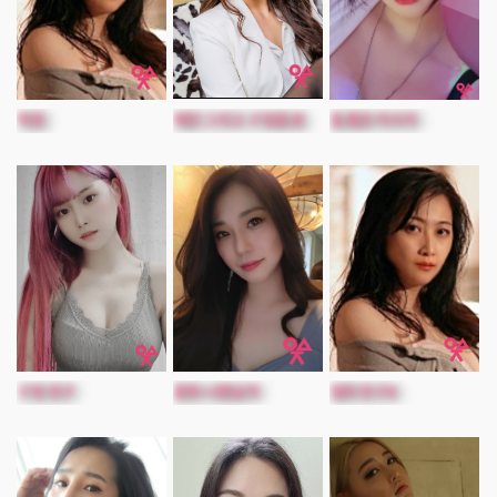
떡정
애인 그리고 구멍동생
질 좋은 마사지
구멍 친구
중독 나쁜남자
엄마 친구8