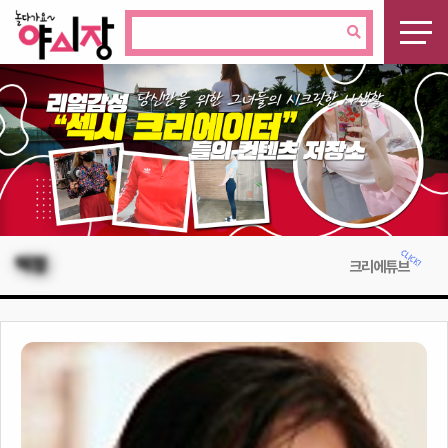
떡정
크리에튜브