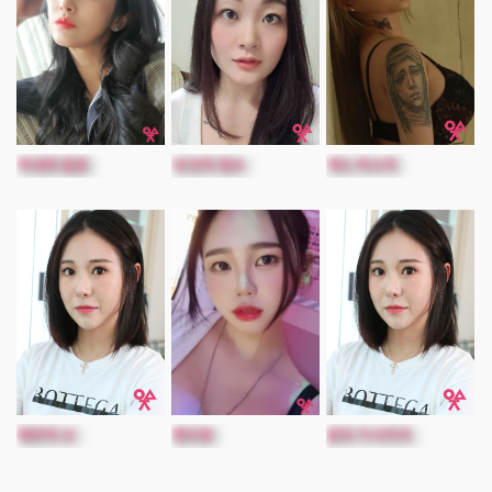
아내의 질문
내 안의 형수
섹스 마스터
애무의 신
옛사랑
둔덕 가시거리