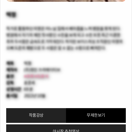
떡정
작가로 활동하던 미영은 어느날 집에서 배아픔을 느껴 병원을 찾게 된다.
병원에서 자기의 예전 첫사랑인 수찬을 보게 되고 수찬 또한 최근 이혼한
후라 두사람은 급속도로 가까워진다. 하지만 보이스피싱 조직원인 미영의
오빠 도준의 훼방으로 두 사람은 알 수 없는 수렁으로 빠져든다.
제목
떡정
제작사
(주)영진 크리에이티브
출연
#초희
#도로시
감독
윤준세
상영시간
69 분
출시일
2022년 10월
작품감상
무제한보기
야시장 추천영상