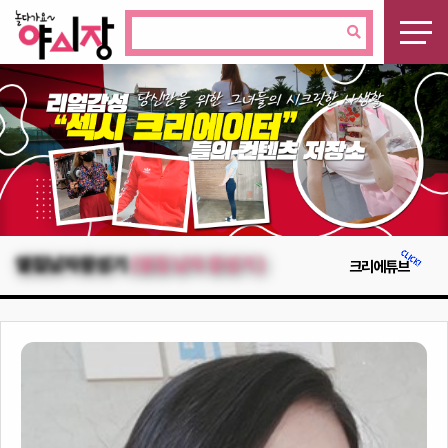
옆집남자왕성기
(옆집 남자 왕성기 )
크리에튜브