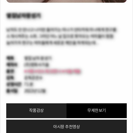
옆집남자왕성기
남자도 안 만나고 나이만 들어가는 미나가 안타까워 미나에게 현구를
소개시켜주는 소희. 그러던 어느 날 집으로 찾아오는 여자들이 점점
늘어가자 현구는 여자들에게 새로운 제안을 하게되는데…
제목
옆집 남자 왕성기
제작사
(주)영화사가을
출연
#서원
#안소희/강한나
#서율/채율
감독
감독강은수
상영시간
71 분
출시일
2022년 12월
작품감상
무제한보기
야시장 추천영상