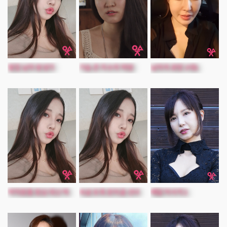
옆집 남자 왕성기
가슴 큰 지수의 떡방
남자의 로망 2대1
여직원들 점심 대신 떡
속살 유혹 둔덕골 선녀
배달 마사지2