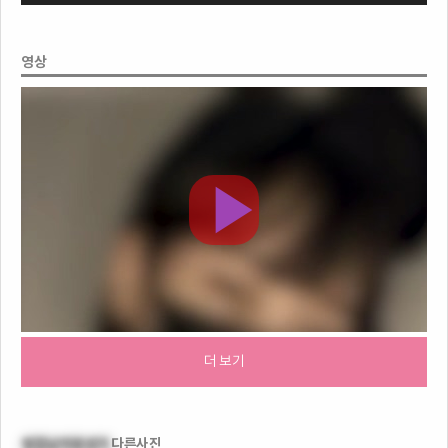
영상
더 보기
옆집남자왕성기
다른사진