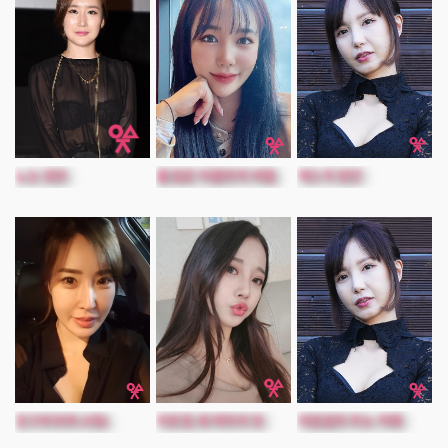
노는 장모
물 많은 아줌마의 비밀
섹스의 장인
친구부부와 2대2
이웃집 세 여자의 맛
아낌없이 주는 처제