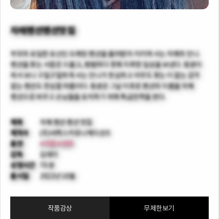
자매펜션펜션맛집
부모의 유일한 유산인 오래된 펜션을 물려받아 지키며 사는 자매의 언니.
펜션을 찾는 사람은 드물고, 평범하다 못해 지루한 일상을 보낸다. 동생이
와서 보니 구질구질하게 사는 언니가 한심하고 아무도 찾는 이 없는 감각
없는 펜션도 한심할 따름이다. 동생은 그날 이후로 펜션의 이름을 자매
펜션으로 바꾸고 손님들을 유치하기 위해 특급전략을 짠다.
제목
자매 펜션 펜션 맛집
제작사
(주)씨맥스커뮤니케이션즈
출연
#지원
#연주
감독
김레이
상영시간
70 분
출시일
2022년 10월
작품감상
무제한보기