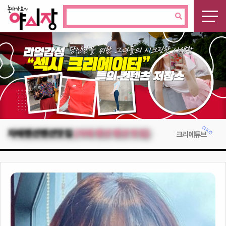
자매펜션펜션맛집
(자매 펜션 펜션 맛집)
크리에튜브