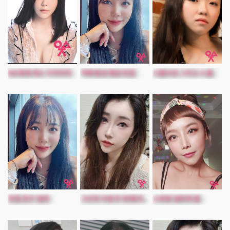
MZ세대 섹스 다이어리
자매 펜션 펜션 맛집
스물다섯 그리고 스물
맛집 친구 엄마
스와핑 엄마와 딸
그녀의 사정 두 번째 이야기