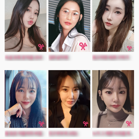
속살 유혹 둔덕골 선녀
일부삼처제
중고마켓 쎅파 구하기
물 많은 아줌마의 비밀
친구부부와 2대2
누가 그 예쁜 사과를 따먹었을까